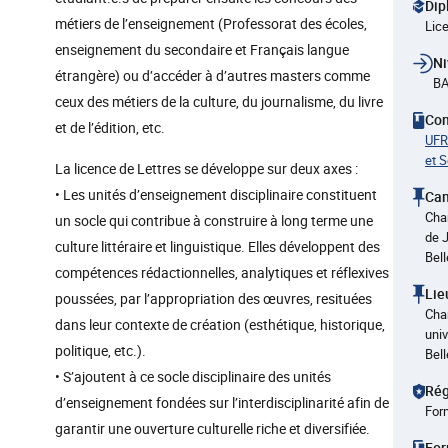
Dip
métiers de l’enseignement (Professorat des écoles,
Lic
enseignement du secondaire et Français langue
Ni
étrangère) ou d’accéder à d’autres masters comme
BA
ceux des métiers de la culture, du journalisme, du livre
Co
et de l’édition, etc.
UFR
et 
La licence de Lettres se développe sur deux axes :
• Les unités d’enseignement disciplinaire constituent
Ca
Cha
un socle qui contribue à construire à long terme une
de 
culture littéraire et linguistique. Elles développent des
Bel
compétences rédactionnelles, analytiques et réflexives
Lie
poussées, par l’appropriation des œuvres, resituées
Cha
dans leur contexte de création (esthétique, historique,
univ
politique, etc.).
Bel
• S’ajoutent à ce socle disciplinaire des unités
Rég
d’enseignement fondées sur l’interdisciplinarité afin de
Form
garantir une ouverture culturelle riche et diversifiée.
For