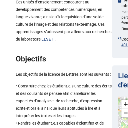
Ces unités d’enseignement concourent au
int
développement des compétences numériques, en
For
langue vivante, ainsi qu’à l'acquisition d’une solide
part
for
culture de l’image et des relations texte-image. Ces
l’in
apprentissages s’adossent par ailleurs aux recherches
du laboratoire
.
Co
LLSETI
401
Objectifs
Les objectifs de la licence de Lettres sont les suivants :
Li
d'
• Construire chez les étudiant.e.s une culture des écrits
et des courants de pensée afin d’améliorer les
capacités d’analyse et de recherche, d’expression
+
écrite et orale, ainsi que leurs aptitudes à lire et à
−
interpréter les textes et les images.
• Rendre les étudiant.e.s capables d'identifier et de