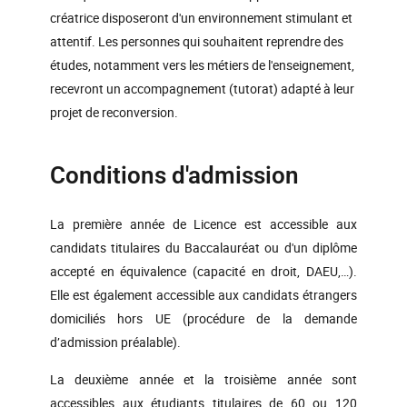
-
créatrice disposeront d'un environnement stimulant et
(ARAB101_LLSH)
attentif. Les personnes qui souhaitent reprendre des
Chinois transversal
-
études, notamment vers les métiers de l'enseignement,
(CHIN101_LLSH)
recevront un accompagnement (tutorat) adapté à leur
Espagnol transversal
projet de reconversion.
-
(ESPA101_LLSH)
Italien transversal
Conditions d'admission
-
(ITAL101_LLSH)
Japonais transversal
La première année de Licence est accessible aux
-
(JAPO101_LLSH)
candidats titulaires du Baccalauréat ou d'un diplôme
accepté en équivalence (capacité en droit, DAEU,…).
Portugais transversal
-
(PORT101_LLSH)
Elle est également accessible aux candidats étrangers
domiciliés hors UE (procédure de la demande
Russe transversal
-
d’admission préalable).
(RUSS101_LLSH)
La deuxième année et la troisième année sont
accessibles aux étudiants titulaires de 60 ou 120