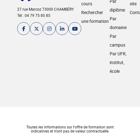
Par
cours
site
27 rue Marcoz 73000 CHAMBÉRY
diplôme
Rechercher
Cont
Tél : 04 79 75 85 85
Par
une formation
domaine
Par
campus
Par UFR,
institut,
école
Toutes les informations sur l'offre de formation sont
indicatives et n'ont pas de valeur contractuelle.