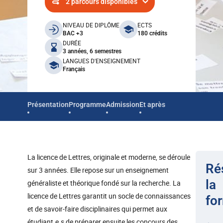
2 parcours disponibles
benefits
NIVEAU DE DIPLÔME
ECTS
BAC +3
180 crédits
DURÉE
3 années, 6 semestres
LANGUES D'ENSEIGNEMENT
Français
Présentation
Programme
Admission
Et après
La licence de Lettres, originale et moderne, se déroule
Ré
sur 3 années. Elle repose sur un enseignement
la
généraliste et théorique fondé sur la recherche. La
licence de Lettres garantit un socle de connaissances
fo
et de savoir-faire disciplinaires qui permet aux
étudiant.e.s de préparer ensuite les concours des