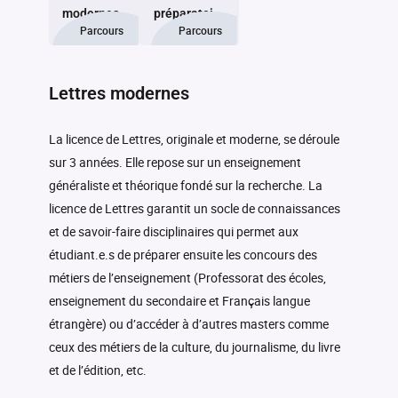
modernes
préparatoire
Parcours
Parcours
au
professorat
des écoles
Retour à la liste des programmes
Lettres modernes
(PPPE)
La licence de Lettres, originale et moderne, se déroule
sur 3 années. Elle repose sur un enseignement
généraliste et théorique fondé sur la recherche. La
licence de Lettres garantit un socle de connaissances
et de savoir-faire disciplinaires qui permet aux
étudiant.e.s de préparer ensuite les concours des
métiers de l’enseignement (Professorat des écoles,
enseignement du secondaire et Français langue
étrangère) ou d’accéder à d’autres masters comme
ceux des métiers de la culture, du journalisme, du livre
et de l’édition, etc.