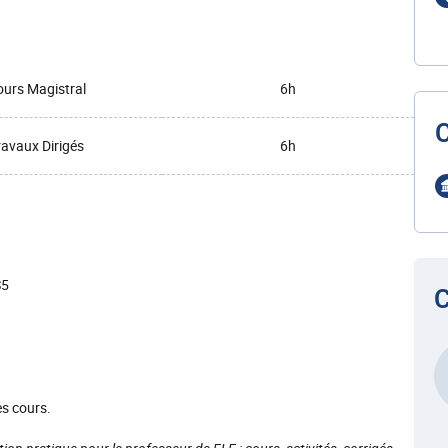
urs Magistral
6h
ravaux Dirigés
6h
S5
C
s cours.