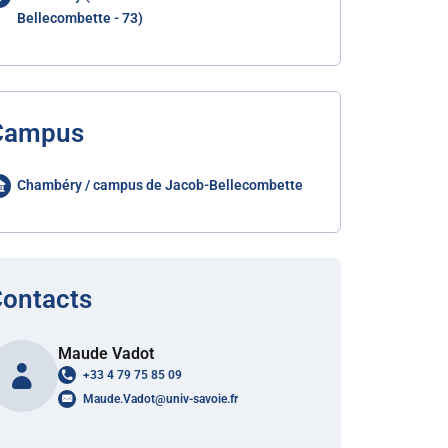
Bellecombette - 73)
Campus
Chambéry / campus de Jacob-Bellecombette
ontacts
Maude Vadot
+33 4 79 75 85 09
Maude.Vadot
@
univ-savoie.fr