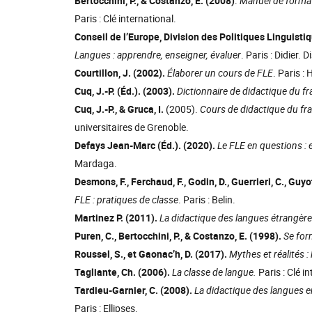
Bertocchini, P., & Costanzo, E. (2008)
.
Manuel de formati
Paris : Clé international.
Conseil de l’Europe, Division des Politiques Linguisti
Langues : apprendre, enseigner, évaluer
. Paris : Didier.
Courtillon, J. (2002).
Élaborer un cours de FLE
. Paris :
Cuq, J.-P. (Éd.). (2003).
Dictionnaire de didactique du f
Cuq, J.-P., & Gruca, I.
(2005).
Cours de didactique du fr
universitaires de Grenoble.
Defays Jean-Marc (Éd.). (2020).
Le FLE en questions : 
Mardaga.
Desmons, F., Ferchaud, F., Godin, D., Guerrieri, C., G
FLE : pratiques de classe
. Paris : Belin.
Martinez P. (2011).
La didactique des langues étrangèr
Puren, C., Bertocchini, P., & Costanzo, E. (1998).
Se for
Roussel, S., et Gaonac’h, D. (2017).
Mythes et réalités 
Tagliante, Ch. (2006).
La classe de langue.
Paris : Clé i
Tardieu-Garnier, C. (2008).
La didactique des langues e
Paris : Ellipses.