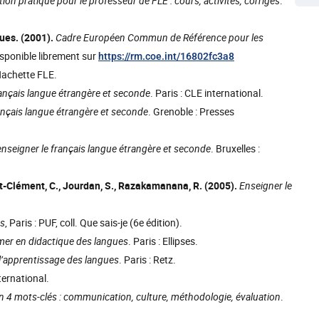
on pratique pour le professeur de FLE : cours, activités, corrigés
.
ques. (2001).
Cadre Européen Commun de Référence pour les
 Disponible librement sur
https://rm.coe.int/16802fc3a8
 Hachette FLE.
rançais langue étrangère et seconde
. Paris : CLE international.
ançais langue étrangère et seconde
. Grenoble : Presses
enseigner le français langue étrangère et seconde
. Bruxelles :
uyot-Clément, C., Jourdan, S., Razakamanana, R. (2005).
Enseigner le
es
, Paris : PUF, coll. Que sais-je (6e édition).
mer en didactique des langues
. Paris : Ellipses.
: l’apprentissage des langues
. Paris : Retz.
nternational.
n 4 mots-clés : communication, culture, méthodologie, évaluation
.