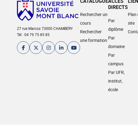
CATALOGUE
ACCÈS
LIE
DIRECTS
Rechercher un
Plan
Par
cours
site
27 rue Marcoz 73000 CHAMBÉRY
diplôme
Rechercher
Cont
Tél : 04 79 75 85 85
Par
une formation
domaine
Par
campus
Par UFR,
institut,
école