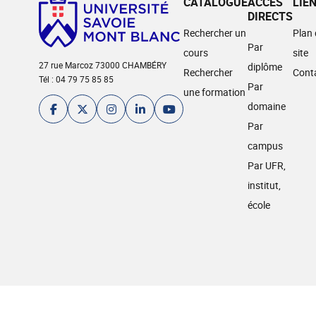
CATALOGUE
ACCÈS
LIE
DIRECTS
Rechercher un
Plan
Par
cours
site
27 rue Marcoz 73000 CHAMBÉRY
diplôme
Rechercher
Cont
Tél : 04 79 75 85 85
Par
une formation
domaine
Par
campus
Par UFR,
institut,
école