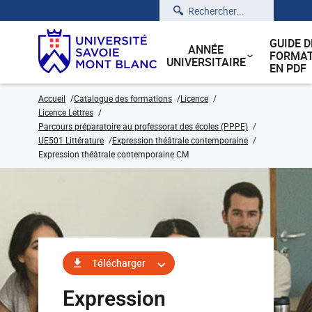
Rechercher
GUIDE D
ANNÉE
FORMAT
UNIVERSITAIRE
EN PDF
Accueil
Catalogue des formations
Licence
Licence Lettres
Parcours préparatoire au professorat des écoles (PPPE)
UE501 Littérature
Expression théâtrale contemporaine
Expression théâtrale contemporaine CM
Télécharger
Expression