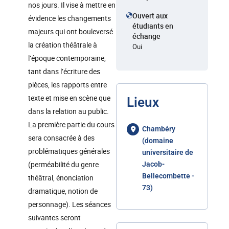
nos jours. Il vise à mettre en
Ouvert aux
évidence les changements
étudiants en
majeurs qui ont bouleversé
échange
la création théâtrale à
Oui
l’époque contemporaine,
tant dans l’écriture des
pièces, les rapports entre
texte et mise en scène que
Lieux
dans la relation au public.
La première partie du cours
Chambéry
sera consacrée à des
(domaine
problématiques générales
universitaire de
(perméabilité du genre
Jacob-
Bellecombette -
théâtral, énonciation
73)
dramatique, notion de
personnage). Les séances
suivantes seront