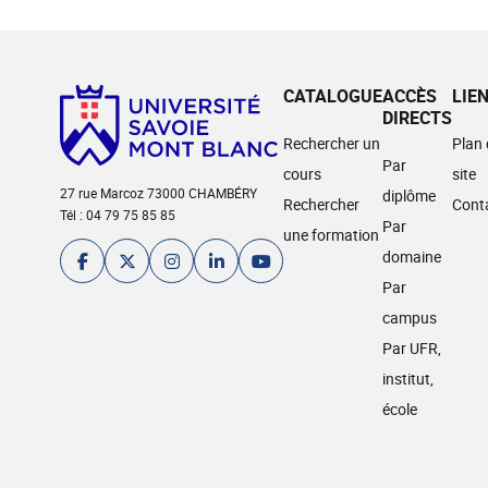
CATALOGUE
ACCÈS
LIE
DIRECTS
Rechercher un
Plan
Par
cours
site
27 rue Marcoz 73000 CHAMBÉRY
diplôme
Rechercher
Cont
Tél : 04 79 75 85 85
Par
une formation
domaine
Par
campus
Par UFR,
institut,
école