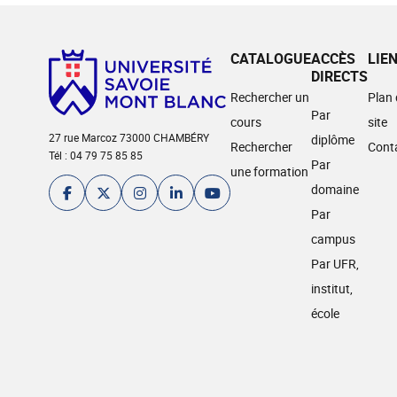
CATALOGUE
ACCÈS
LIE
DIRECTS
Rechercher un
Plan
Par
cours
site
27 rue Marcoz 73000 CHAMBÉRY
diplôme
Rechercher
Cont
Tél : 04 79 75 85 85
Par
une formation
domaine
Par
campus
Par UFR,
institut,
école