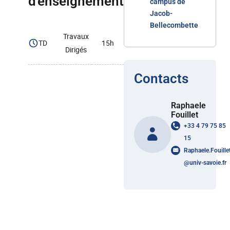
d'enseignement
campus de
Jacob-
Bellecombette
Travaux
TD
15h
Dirigés
Contacts
Raphaele
Fouillet
+33 4 79 75 85
15
Raphaele.Fouille
@
univ-savoie.fr