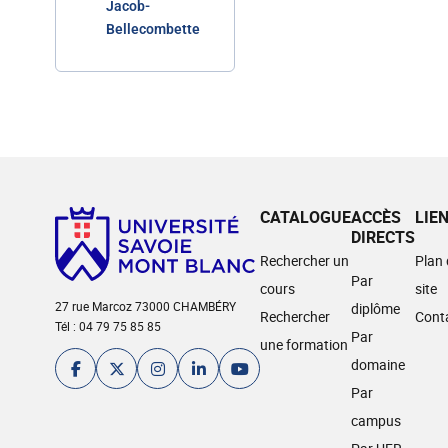
Jacob-
Bellecombette
CATALOGUE
ACCÈS
LIE
DIRECTS
Rechercher un
Plan
Par
cours
site
27 rue Marcoz 73000 CHAMBÉRY
diplôme
Rechercher
Cont
Tél : 04 79 75 85 85
Par
une formation
domaine
Par
campus