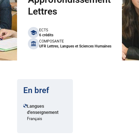
Lettres
benefits
ECTS
6 crédits
COMPOSANTE
UFR Lettres, Langues et Sciences Humaines
En bref
Langues
d'enseignement
Français