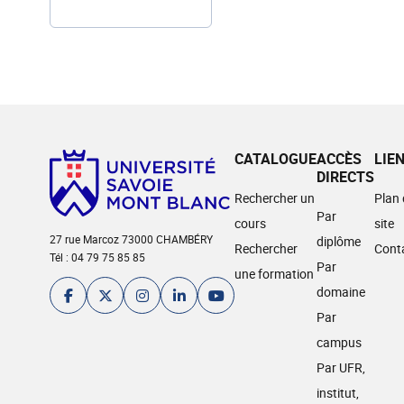
CATALOGUE
ACCÈS
LIE
DIRECTS
Rechercher un
Plan
Par
cours
site
27 rue Marcoz 73000 CHAMBÉRY
diplôme
Rechercher
Cont
Tél : 04 79 75 85 85
Par
une formation
domaine
Par
campus
Par UFR,
institut,