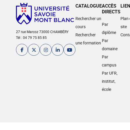
CATALOGUE
ACCÈS
LIE
DIRECTS
Rechercher un
Plan
Par
cours
site
27 rue Marcoz 73000 CHAMBÉRY
diplôme
Rechercher
Cont
Tél : 04 79 75 85 85
Par
une formation
domaine
Par
campus
Par UFR,
institut,
école