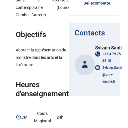
Bellecombette
contemporaine (Louis-
Combet, Carrère).
Contacts
Objectifs
Sylvain Santi
Aborder la représentation du
+33 4 79 75
monstre dans les arts et la
85 15
littérature.
Sylvain.Santi
@
univ-
savoie.fr
Heures
d'enseignement
Cours
CM
24h
Magistral