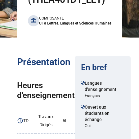
benefits
COMPOSANTE
UFR Lettres, Langues et Sciences Humaines
Présentation
En bref
Langues
Heures
d'enseignement
d'enseignement
Français
Ouvert aux
étudiants en
Travaux
échange
TD
6h
Dirigés
Oui