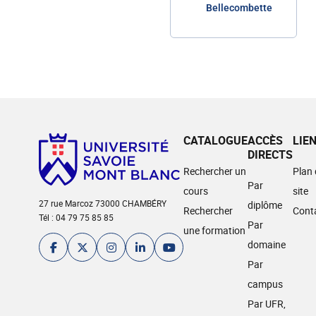
Bellecombette
CATALOGUE
ACCÈS
LIE
DIRECTS
Rechercher un
Plan
Par
cours
site
27 rue Marcoz 73000 CHAMBÉRY
diplôme
Rechercher
Cont
Tél : 04 79 75 85 85
Par
une formation
domaine
Par
campus
Par UFR,