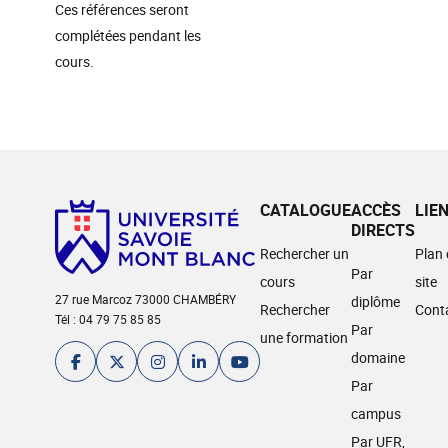
Ces références seront
complétées pendant les
cours.
CATALOGUE
ACCÈS
LIE
DIRECTS
Rechercher un
Plan
Par
cours
site
27 rue Marcoz 73000 CHAMBÉRY
diplôme
Rechercher
Cont
Tél : 04 79 75 85 85
Par
une formation
domaine
Par
campus
Par UFR,