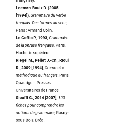
française).
Leeman-Bouix D. (2005
[1994]),
Grammaire du verbe
français. Des formes au sens
,
Paris : Armand Colin.
Le Goffic P., 1993,
Grammaire
de la phrase française
, Paris,
Hachette supérieur.
Riegel M., Pellat J.-Ch., Rioul
R., 2009 [1994]
,
Grammaire
méthodique du français
, Paris,
Quadrige – Presses
Universitaires de France.
Siouffi G., 2014 [2007],
100
fiches pour comprendre les
notions de grammaire
, Rosny-
sous-Bois, Bréal.