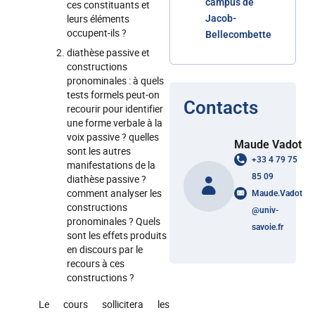
campus de
ces constituants et
leurs éléments
Jacob-
occupent-ils ?
Bellecombette
diathèse passive et
constructions
pronominales : à quels
tests formels peut-on
Contacts
recourir pour identifier
une forme verbale à la
voix passive ? quelles
Maude Vadot
sont les autres
+33 4 79 75
manifestations de la
85 09
diathèse passive ?
comment analyser les
Maude.Vadot
constructions
@
univ-
pronominales ? Quels
savoie.fr
sont les effets produits
en discours par le
recours à ces
constructions ?
Le cours sollicitera les