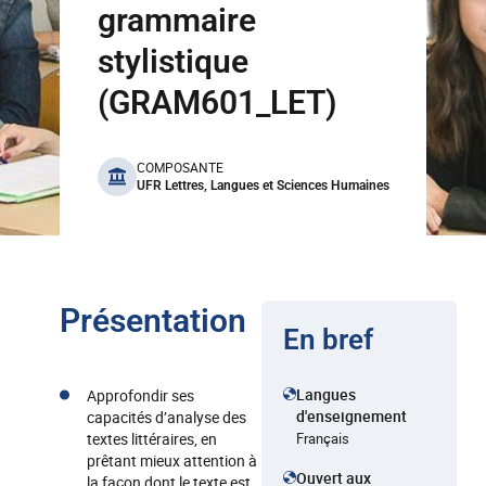
grammaire
stylistique
(GRAM601_LET)
benefits
COMPOSANTE
UFR Lettres, Langues et Sciences Humaines
Présentation
En bref
Langues
Approfondir ses
d'enseignement
capacités d’analyse des
textes littéraires, en
Français
prêtant mieux attention à
Ouvert aux
la façon dont le texte est