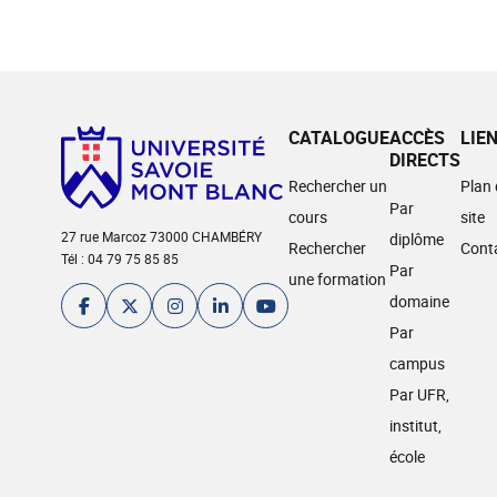
CATALOGUE
ACCÈS
LIE
DIRECTS
Rechercher un
Plan
Par
cours
site
27 rue Marcoz 73000 CHAMBÉRY
diplôme
Rechercher
Cont
Tél : 04 79 75 85 85
Par
une formation
domaine
Par
campus
Par UFR,
institut,
école