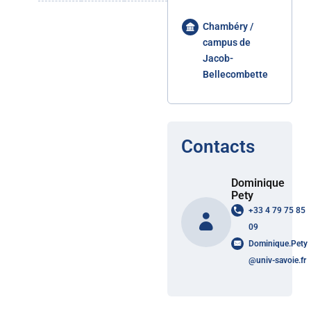
Chambéry /
campus de
Jacob-
Bellecombette
Contacts
Dominique
Pety
+33 4 79 75 85
09
Dominique.Pety
@
univ-savoie.fr