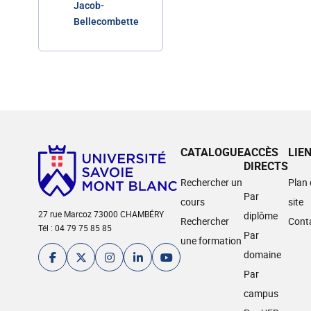
Jacob-
Bellecombette
CATALOGUE
ACCÈS
LIE
DIRECTS
Rechercher un
Plan
Par
cours
site
27 rue Marcoz 73000 CHAMBÉRY
diplôme
Rechercher
Cont
Tél : 04 79 75 85 85
Par
une formation
domaine
Par
campus