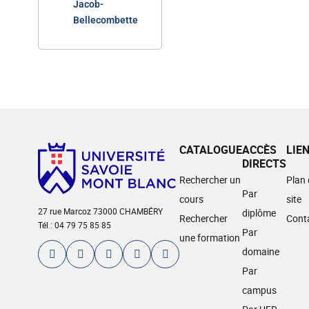
Jacob-
Bellecombette
CATALOGUE
ACCÈS
LIE
DIRECTS
Rechercher un
Plan
Par
cours
site
27 rue Marcoz 73000 CHAMBÉRY
diplôme
Rechercher
Cont
Tél : 04 79 75 85 85
Par
une formation
domaine
Par
campus