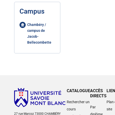
Campus
Chambéry /
campus de
Jacob-
Bellecombette
CATALOGUE
ACCÈS
LIE
DIRECTS
Rechercher un
Plan
Par
cours
site
27 rue Marcoz 73000 CHAMBÉRY
diplôme