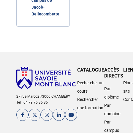
campus de
Jacob-
Bellecombette
CATALOGUE
ACCÈS
LIE
DIRECTS
Rechercher un
Plan
Par
cours
site
27 rue Marcoz 73000 CHAMBÉRY
diplôme
Rechercher
Cont
Tél : 04 79 75 85 85
Par
une formation
domaine
Par
campus