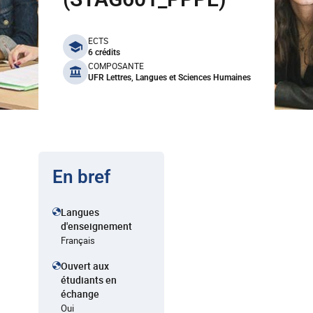
benefits
ECTS
6 crédits
COMPOSANTE
UFR Lettres, Langues et Sciences Humaines
En bref
Langues
d'enseignement
Français
Ouvert aux
étudiants en
échange
Oui