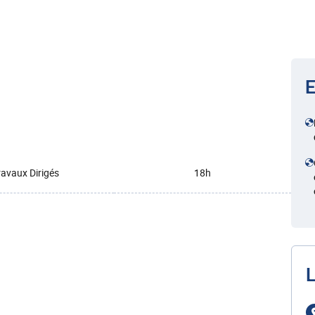
E
ravaux Dirigés
18h
L