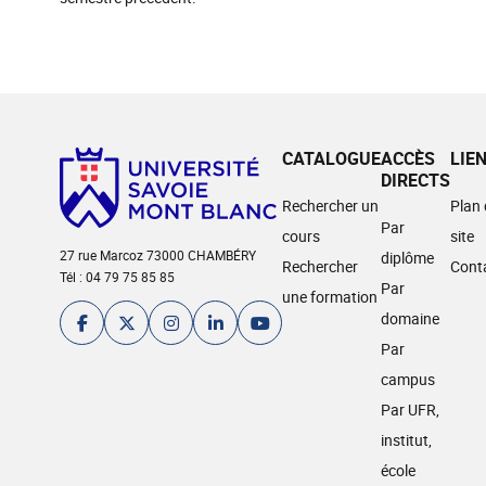
CATALOGUE
ACCÈS
LIE
DIRECTS
Rechercher un
Plan
Par
cours
site
27 rue Marcoz 73000 CHAMBÉRY
diplôme
Rechercher
Cont
Tél : 04 79 75 85 85
Par
une formation
domaine
Par
campus
Par UFR,
institut,
école