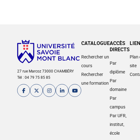
CATALOGUE
ACCÈS
LIE
DIRECTS
Rechercher un
Plan
Par
cours
site
27 rue Marcoz 73000 CHAMBÉRY
diplôme
Rechercher
Cont
Tél : 04 79 75 85 85
Par
une formation
domaine
Par
campus
Par UFR,
institut,
école