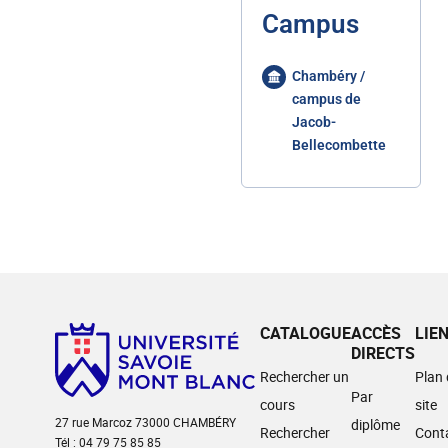
Campus
Chambéry /
campus de
Jacob-
Bellecombette
CATALOGUE
ACCÈS
LIE
DIRECTS
Rechercher un
Plan
Par
cours
site
27 rue Marcoz 73000 CHAMBÉRY
diplôme
Rechercher
Cont
Tél : 04 79 75 85 85