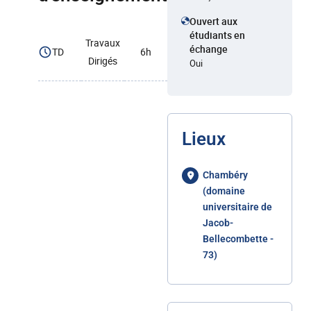
Ouvert aux
étudiants en
Travaux
échange
TD
6h
Dirigés
Oui
Lieux
Chambéry
(domaine
universitaire de
Jacob-
Bellecombette -
73)