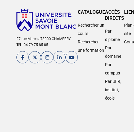
CATALOGUE
ACCÈS
LIE
DIRECTS
Rechercher un
Plan
Par
cours
site
27 rue Marcoz 73000 CHAMBÉRY
diplôme
Rechercher
Cont
Tél : 04 79 75 85 85
Par
une formation
domaine
Par
campus
Par UFR,
institut,
école