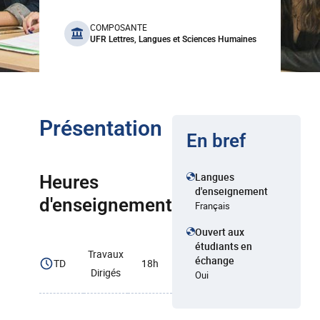
benefits
COMPOSANTE
UFR Lettres, Langues et Sciences Humaines
Présentation
En bref
Langues
Heures
d'enseignement
d'enseignement
Français
Ouvert aux
étudiants en
Travaux
échange
TD
18h
Dirigés
Oui