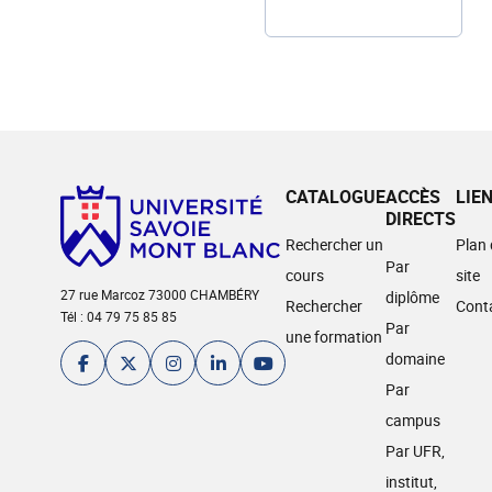
CATALOGUE
ACCÈS
LIE
DIRECTS
Rechercher un
Plan
Par
cours
site
27 rue Marcoz 73000 CHAMBÉRY
diplôme
Rechercher
Cont
Tél : 04 79 75 85 85
Par
une formation
domaine
Par
campus
Par UFR,
institut,