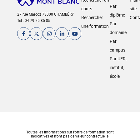
Par
cours
site
27 rue Marcoz 73000 CHAMBÉRY
diplôme
Rechercher
Cont
Tél : 04 79 75 85 85
Par
une formation
domaine
Par
campus
Par UFR,
institut,
école
Toutes les informations sur l'offre de formation sont
indicatives et n'ont pas de valeur contractuelle.