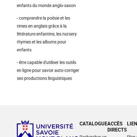
enfants du monde anglo-saxon
- comprendre la poésie et les
rimes en anglais grâce à la
littérature enfantine, les nursery
rhymes et les albums pour
enfants
- être capable d'utiliser les outils
en ligne pour savoir auto-corriger
ses productions linguistiques
CATALOGUE
ACCÈS
LIE
DIRECTS
Rechercher un
Plan