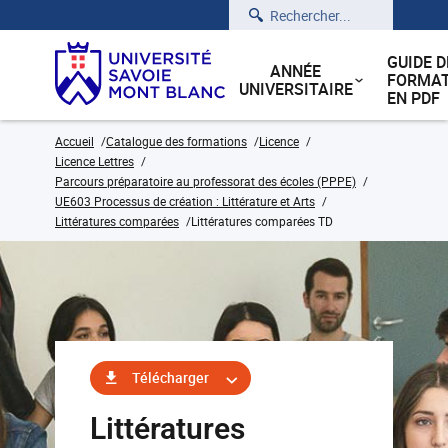
Rechercher
GUIDE D
ANNÉE
FORMAT
UNIVERSITAIRE
EN PDF
Accueil
Catalogue des formations
Licence
Licence Lettres
Parcours préparatoire au professorat des écoles (PPPE)
UE603 Processus de création : Littérature et Arts
Littératures comparées
Littératures comparées TD
Télécharger
Littératures