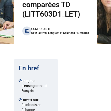
comparées TD
(LITT603D1_LET)
benefits
COMPOSANTE
UFR Lettres, Langues et Sciences Humaines
En bref
Langues
d'enseignement
Français
Ouvert aux
étudiants en
échange