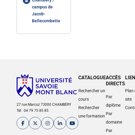
Chambéry /
campus de
Jacob-
Bellecombette
CATALOGUE
ACCÈS
LIE
DIRECTS
Rechercher un
Plan
Par
cours
site
27 rue Marcoz 73000 CHAMBÉRY
diplôme
Rechercher
Cont
Tél : 04 79 75 85 85
Par
une formation
domaine
Par