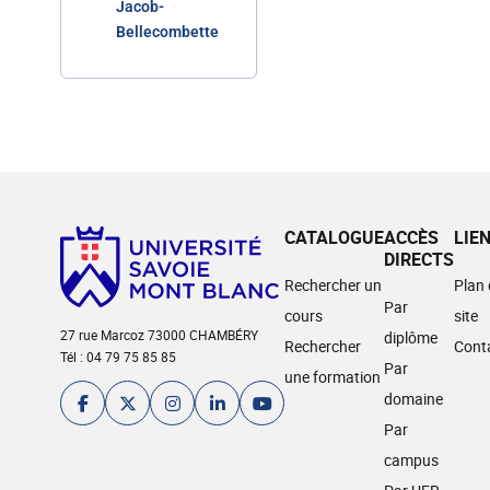
Jacob-
Bellecombette
CATALOGUE
ACCÈS
LIE
DIRECTS
Rechercher un
Plan
Par
cours
site
27 rue Marcoz 73000 CHAMBÉRY
diplôme
Rechercher
Cont
Tél : 04 79 75 85 85
Par
une formation
domaine
Par
campus