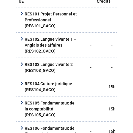
UE
Crédits
CM
RES101 Projet Personnel et
-
-
10
Professionnel
(RES101_GACO)
RES102 Langue vivante 1 –
-
-
15
Anglais des affaires
(RES102_GACO)
RES103 Langue vivante 2
-
-
10
(RES103_GACO)
RES104 Culture juridique
-
15h
15
(RES104_GACO)
RES105 Fondamentaux de
-
15h
15
la comptabilité
(RES105_GACO)
RES106 Fondamentaux de
-
15h
15