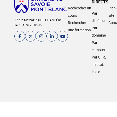
DIRECTS
Rechercher un
Plan
Par
cours
site
27 rue Marcoz 73000 CHAMBÉRY
diplôme
Rechercher
Cont
Tél : 04 79 75 85 85
Par
une formation
domaine
Par
campus
Par UFR,
institut,
école