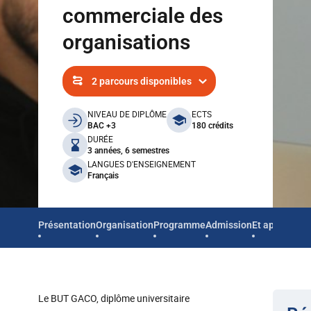
commerciale des
organisations
2 parcours disponibles
benefits
NIVEAU DE DIPLÔME
ECTS
BAC +3
180 crédits
DURÉE
3 années, 6 semestres
LANGUES D'ENSEIGNEMENT
Français
Présentation
Organisation
Programme
Admission
Et après
Le BUT GACO, diplôme universitaire