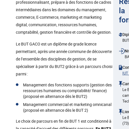
Ré
professionnalisant, prépare à des fonctions de cadres
la
intermédiaires dans les domaines du management,
commerce, E-commerce, marketing et marketing
fo
digital, communication, ressources humaines,
comptabilité, gestion financière et contrôle de gestion.
Dip
BU
Le BUT GACO est un diplôme de grade licence
Ni
permettant, après une année commune de découverte
BA
de l’ensemble des disciplines de gestion, de se
spécialiser à partir du BUT2 grâce à un parcours choisi
Co
IUT
parmi :
Ca
Management des fonctions supports (gestion des
Le 
ressources humaines ou comptabilité/ finance)
cam
(proposé en alternance dès le BUT2)
Tec
Management commercial et marketing omnicanal
(proposé en alternance dès le BUT 2)
Lie
Le 
Le choix de parcours en fin de BUT 1 est conditionné à
(73)
la capacité d'accueil des différents parcours.
En BUT3,