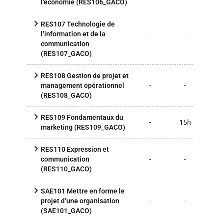
l’économie (RES106_GACO)
RES107 Technologie de
l’information et de la
-
-
-
communication
(RES107_GACO)
RES108 Gestion de projet et
-
-
10
management opérationnel
(RES108_GACO)
RES109 Fondamentaux du
-
15h
15
marketing (RES109_GACO)
RES110 Expression et
-
-
-
communication
(RES110_GACO)
SAE101 Mettre en forme le
-
-
10
projet d’une organisation
(SAE101_GACO)