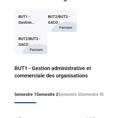
BUT1 -
BUT2/BUT3 -
Gestion
GACO :
Parcours
administrative
Management
et
des
BUT2/BUT3 -
commerciale
fonctions
GACO :
des
supports -
Parcours
Management
organisations
Classique et
commercial
alternance
et marketing
Retour à la liste des programmes
BUT1 - Gestion administrative et
omnicanal -
Classique et
commerciale des organisations
alternance
Semestre 1
Semestre 2
Semestre 3
Semestre 4
Semestr