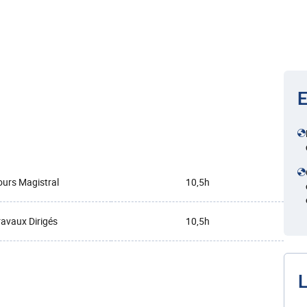
E
urs Magistral
10,5h
ravaux Dirigés
10,5h
L