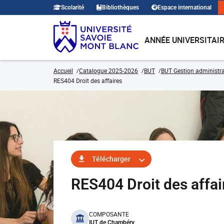
Scolarité
Bibliothèques
Espace international
ANNÉE UNIVERSITAI
Accueil
Catalogue 2025-2026
BUT
BUT Gestion administra
RES404 Droit des affaires
Télécharger
RES404 Droit des af
benefits
COMPOSANTE
IUT de Chambéry