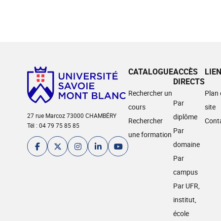
CATALOGUE
ACCÈS
LIE
DIRECTS
Rechercher un
Plan
Par
cours
site
27 rue Marcoz 73000 CHAMBÉRY
diplôme
Rechercher
Cont
Tél : 04 79 75 85 85
Par
une formation
domaine
Par
campus
Par UFR,
institut,
école