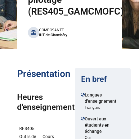
(RES405_GAMCMOFC)
benefits
COMPOSANTE
IUT de Chambéry
Présentation
En bref
Langues
Heures
d'enseignement
d'enseignement
Français
Ouvert aux
étudiants en
RES405
échange
Outils de
Cours
Oui