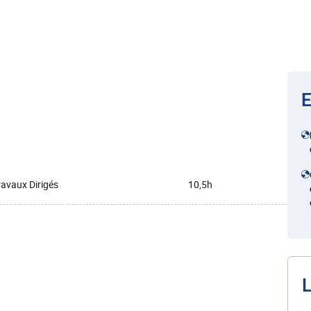
E
ravaux Dirigés
10,5h
L