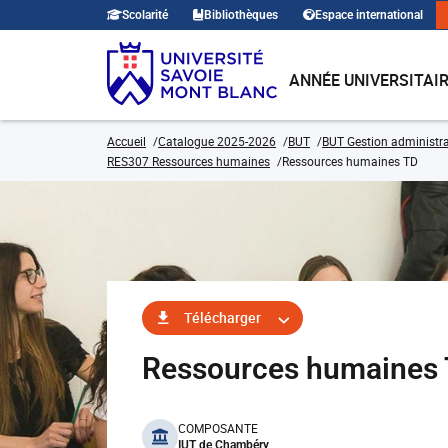
Scolarité
Bibliothèques
Espace international
ANNÉE UNIVERSITAI
Accueil
Catalogue 2025-2026
BUT
BUT Gestion administra
RES307 Ressources humaines
Ressources humaines TD
Télécharger
Ressources humaine
benefits
COMPOSANTE
IUT de Chambéry