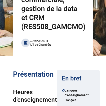
gestion de la data
et CRM
(RES508_GAMCMO)
benefits
COMPOSANTE
IUT de Chambéry
Présentation
En bref
Langues
Heures
d'enseignement
d'enseignement
Français