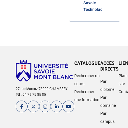
Savoie
Technolac
CATALOGUE
ACCÈS
LIE
DIRECTS
Rechercher un
Plan
Par
cours
site
27 rue Marcoz 73000 CHAMBÉRY
diplôme
Rechercher
Cont
Tél : 04 79 75 85 85
Par
une formation
domaine
Par
campus