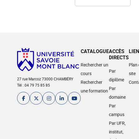
CATALOGUE
ACCÈS
LIE
DIRECTS
Rechercher un
Plan
Par
cours
site
27 rue Marcoz 73000 CHAMBÉRY
diplôme
Rechercher
Cont
Tél : 04 79 75 85 85
Par
une formation
domaine
Par
campus
Par UFR,
institut,