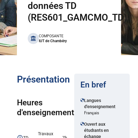
données TD
(RES601_GAMCMO_TD)
benefits
COMPOSANTE
IUT de Chambéry
Présentation
En bref
Langues
Heures
d'enseignement
d'enseignement
Français
Ouvert aux
étudiants en
Travaux
échange
TD
7h