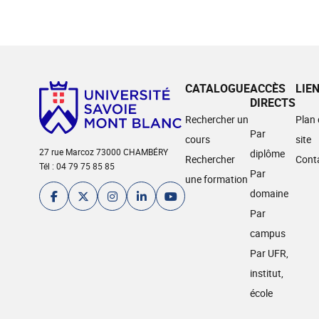
CATALOGUE
ACCÈS
LIE
DIRECTS
Rechercher un
Plan
Par
cours
site
27 rue Marcoz 73000 CHAMBÉRY
diplôme
Rechercher
Cont
Tél : 04 79 75 85 85
Par
une formation
domaine
Par
campus
Par UFR,
institut,
école