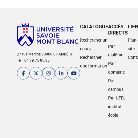
CATALOGUE
ACCÈS
LIE
DIRECTS
Rechercher un
Plan
Par
cours
site
27 rue Marcoz 73000 CHAMBÉRY
diplôme
Rechercher
Cont
Tél : 04 79 75 85 85
Par
une formation
domaine
Par
campus
Par UFR,
institut,
école