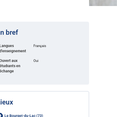
n bref
Langues
Français
d'enseignement
Ouvert aux
Oui
étudiants en
échange
ieux
Le Bourget-du-Lac (73)