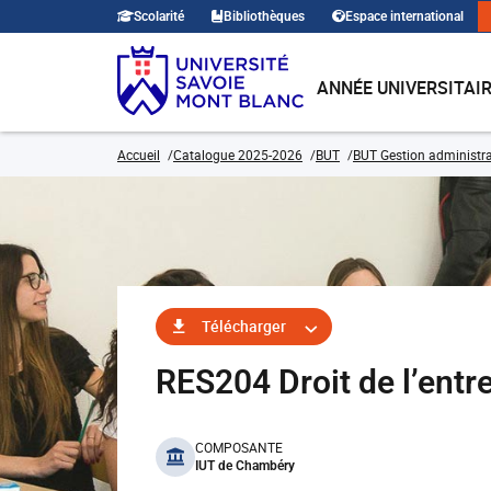
Scolarité
Bibliothèques
Espace international
ANNÉE UNIVERSITAI
Accueil
Catalogue 2025-2026
BUT
BUT Gestion administra
Télécharger
RES204 Droit de l’ent
benefits
COMPOSANTE
IUT de Chambéry