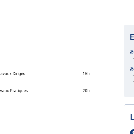
E
ravaux Dirigés
15h
vaux Pratiques
20h
L