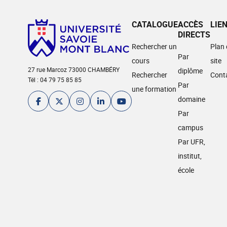
CATALOGUE
ACCÈS
LIE
DIRECTS
Rechercher un
Plan
Par
cours
site
27 rue Marcoz 73000 CHAMBÉRY
diplôme
Rechercher
Cont
Tél : 04 79 75 85 85
Par
une formation
domaine
Par
campus
Par UFR,
institut,
école