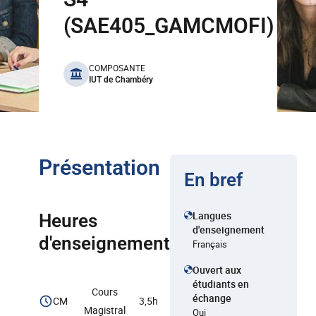
(SAE405_GAMCMOFI)
benefits
COMPOSANTE
IUT de Chambéry
Présentation
En bref
Langues
Heures
d'enseignement
d'enseignement
Français
Ouvert aux
étudiants en
Cours
échange
CM
3,5h
Magistral
Oui