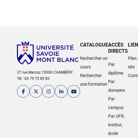
CATALOGUE
ACCÈS
LIE
DIRECTS
Rechercher un
Plan
Par
cours
site
27 rue Marcoz 73000 CHAMBÉRY
diplôme
Rechercher
Cont
Tél : 04 79 75 85 85
Par
une formation
domaine
Par
campus
Par UFR,
institut,
école