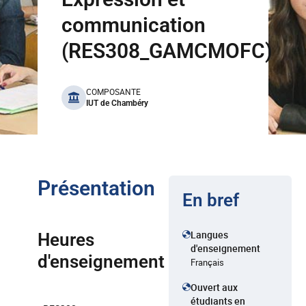
communication
(RES308_GAMCMOFC)
benefits
COMPOSANTE
IUT de Chambéry
Présentation
En bref
Langues
Heures
d'enseignement
d'enseignement
Français
Ouvert aux
étudiants en