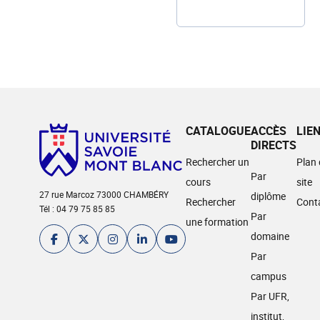
CATALOGUE
ACCÈS
LIE
DIRECTS
Rechercher un
Plan
Par
cours
site
27 rue Marcoz 73000 CHAMBÉRY
diplôme
Rechercher
Cont
Tél : 04 79 75 85 85
Par
une formation
domaine
Par
campus
Par UFR,
institut,