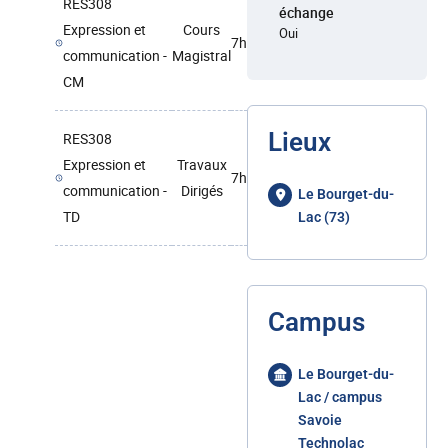
RES308
échange
Expression et
Cours
Oui
7h
communication -
Magistral
CM
Lieux
RES308
Expression et
Travaux
7h
communication -
Dirigés
Le Bourget-du-
TD
Lac (73)
Campus
Le Bourget-du-
Lac / campus
Savoie
Technolac