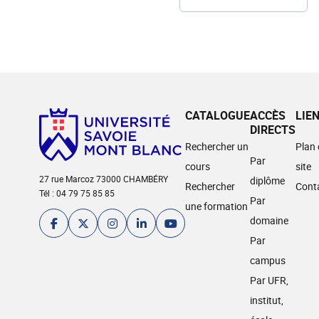
CATALOGUE
ACCÈS
LIE
DIRECTS
Rechercher un
Plan
Par
cours
site
27 rue Marcoz 73000 CHAMBÉRY
diplôme
Rechercher
Cont
Tél : 04 79 75 85 85
Par
une formation
domaine
Par
campus
Par UFR,
institut,