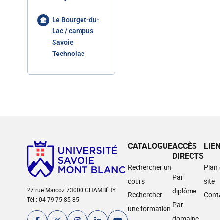
Le Bourget-du-
Lac / campus
Savoie
Technolac
CATALOGUE
ACCÈS
LIE
DIRECTS
Rechercher un
Plan
Par
cours
site
27 rue Marcoz 73000 CHAMBÉRY
diplôme
Rechercher
Cont
Tél : 04 79 75 85 85
Par
une formation
domaine