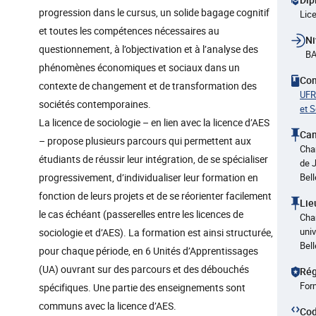
progression dans le cursus, un solide bagage cognitif
Lic
et toutes les compétences nécessaires au
Ni
questionnement, à l’objectivation et à l’analyse des
BA
phénomènes économiques et sociaux dans un
Co
contexte de changement et de transformation des
UFR
sociétés contemporaines.
et 
La licence de sociologie – en lien avec la licence d’AES
Ca
– propose plusieurs parcours qui permettent aux
Cha
étudiants de réussir leur intégration, de se spécialiser
de 
progressivement, d’individualiser leur formation en
Bel
fonction de leurs projets et de se réorienter facilement
Lie
le cas échéant (passerelles entre les licences de
Cha
univ
sociologie et d’AES). La formation est ainsi structurée,
Bel
pour chaque période, en 6 Unités d’Apprentissages
(UA) ouvrant sur des parcours et des débouchés
Rég
Form
spécifiques. Une partie des enseignements sont
communs avec la licence d’AES.
Co