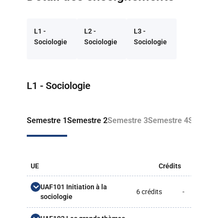
L1 -
L2 -
L3 -
Sociologie
Sociologie
Sociologie
Retour à la liste des programmes
L1 - Sociologie
Semestre 1
Semestre 2
Semestre 3
Semestre 4
Semestr
UE
Crédits
CM
UAF101 Initiation à la
6 crédits
-
-
sociologie
L'enquête en sociologie