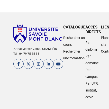
CATALOGUE
ACCÈS
LIE
DIRECTS
Rechercher un
Plan
Par
cours
site
27 rue Marcoz 73000 CHAMBÉRY
diplôme
Rechercher
Cont
Tél : 04 79 75 85 85
Par
une formation
domaine
Par
campus
Par UFR,
institut,
école