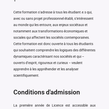
Compétences corporelles et
Allemand transversal
-
-
-
personnelles
(ALLE101_LLSH)
(CORP101_LLSH)
Cette formation s’adresse à tous les étudiant.e.s qui,
Espagnol transversal
avec ou sans projet professionnel établi, s’intéressent
-
Apprentissage du métier
(ESPA101_LLSH)
-
-
au monde qui les entoure, aux enjeux sociétaux et
d'étudiant (ETUD101_SOC)
notamment aux transformations économiques et
Italien transversal
-
sociales qui affectent les sociétés contemporaines.
(ITAL101_LLSH)
Cette formation est donc ouverte à tous les étudiants
Portugais transversal
-
qui souhaitent comprendre les logiques des différentes
(PORT101_LLSH)
dynamiques caractérisant nos sociétés et qui –
ouverts d’esprit, rigoureux et curieux – veulent
apprendre à les appréhender et les analyser
scientifiquement.
Conditions d'admission
La première année de Licence est accessible aux