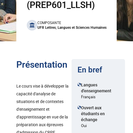
(PREP601_LLSH)
benefits
COMPOSANTE
UFR Lettres, Langues et Sciences Humaines
Présentation
En bref
Langues
Le cours vise à développer la
d'enseignement
capacité d'analyse de
Français
situations et de contextes
Ouvert aux
d'enseignement et
étudiants en
d'apprentissage en vue de la
échange
préparation aux épreuves
Oui
d'admission du CRPE.