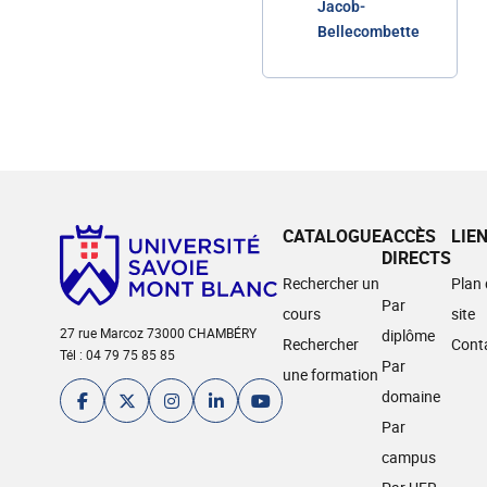
Jacob-
Bellecombette
CATALOGUE
ACCÈS
LIE
DIRECTS
Rechercher un
Plan
Par
cours
site
27 rue Marcoz 73000 CHAMBÉRY
diplôme
Rechercher
Cont
Tél : 04 79 75 85 85
Par
une formation
domaine
Par
campus