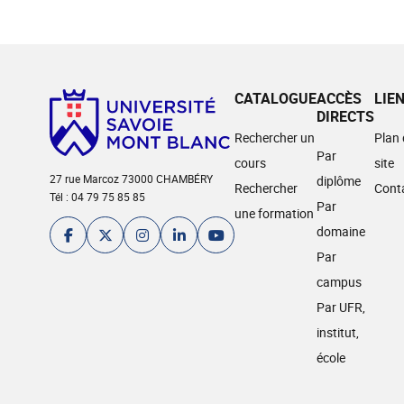
CATALOGUE
ACCÈS
LIE
DIRECTS
Rechercher un
Plan
Par
cours
site
27 rue Marcoz 73000 CHAMBÉRY
diplôme
Rechercher
Cont
Tél : 04 79 75 85 85
Par
une formation
domaine
Par
campus
Par UFR,
institut,
école