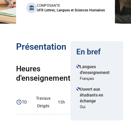
benefits
COMPOSANTE
UFR Lettres, Langues et Sciences Humaines
Présentation
En bref
Langues
Heures
d'enseignement
d'enseignement
Français
Ouvert aux
étudiants en
Travaux
échange
TD
15h
Dirigés
Oui