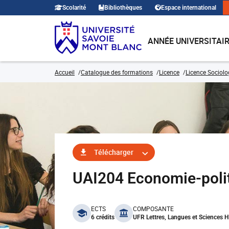
Scolarité
Bibliothèques
Espace international
ANNÉE UNIVERSITAI
Accueil
Catalogue des formations
Licence
Licence Sociolo
Télécharger
UAI204 Economie-polit
benefits
ECTS
COMPOSANTE
6 crédits
UFR Lettres, Langues et Sciences 