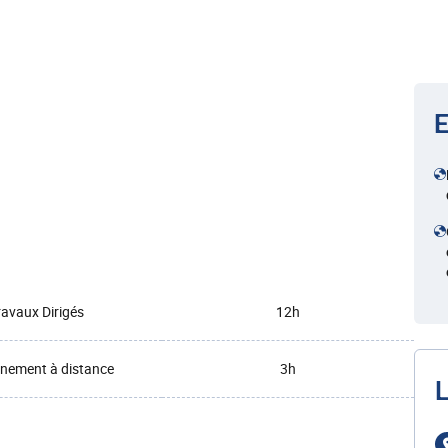
E
ravaux Dirigés
12h
nement à distance
3h
L