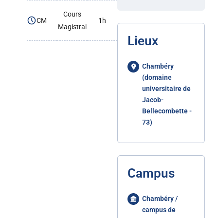
Cours
CM
1h
Magistral
Lieux
Chambéry
(domaine
universitaire de
Jacob-
Bellecombette -
73)
Campus
Chambéry /
campus de