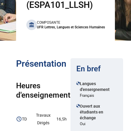
(ESPA101_LLSH)
benefits
COMPOSANTE
UFR Lettres, Langues et Sciences Humaines
Présentation
En bref
Langues
Heures
d'enseignement
d'enseignement
Français
Ouvert aux
étudiants en
Travaux
échange
TD
16,5h
Dirigés
Oui