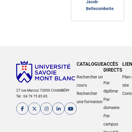
Jacob-
Bellecombette
CATALOGUE
ACCÈS
LIE
DIRECTS
Rechercher un
Plan
Par
cours
site
27 rue Marcoz 73000 CHAMBÉRY
diplôme
Rechercher
Cont
Tél : 04 79 75 85 85
Par
une formation
domaine
Par
campus