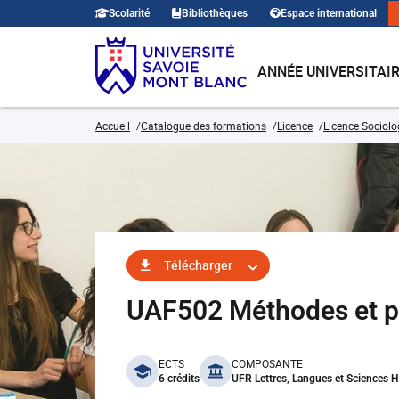
Scolarité
Bibliothèques
Espace international
ANNÉE UNIVERSITAI
Accueil
Catalogue des formations
Licence
Licence Sociolo
Télécharger
UAF502 Méthodes et pr
benefits
ECTS
COMPOSANTE
6 crédits
UFR Lettres, Langues et Sciences 