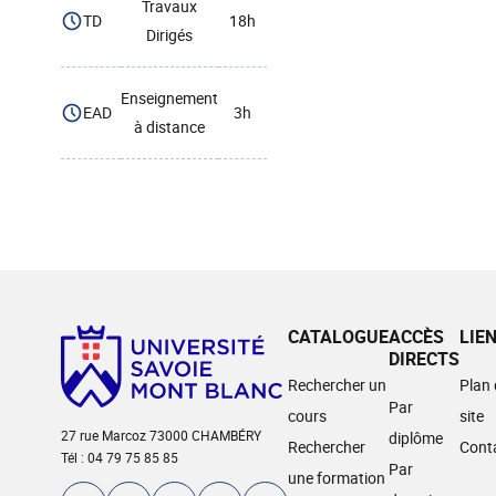
Travaux
TD
18h
Dirigés
Enseignement
EAD
3h
à distance
CATALOGUE
ACCÈS
LIE
DIRECTS
Rechercher un
Plan
Par
cours
site
27 rue Marcoz 73000 CHAMBÉRY
diplôme
Rechercher
Cont
Tél : 04 79 75 85 85
Par
une formation