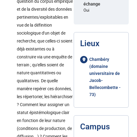
question du corpus empirique
échange
et de la diversité des données
Oui
pertinentes/exploitables en
vue de la définition
sociologique d'un objet de
recherche, que celles-ci soient
Lieux
déjà existantes ou à
construire via une enquête de
Chambéry
terrain ; qu'elles soient de
(domaine
nature quantitatives ou
universitaire de
qualitatives. De quelle
Jacob-
Bellecombette -
manière repérer ces données,
73)
les répertorier, les hiérarchiser
? Comment leur assigner un
statut épistémologique clair
en fonction de leur nature
Campus
(conditions de production, de
diffusion...) ? Comment les