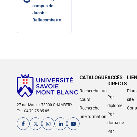
campus de
Jacob-
Bellecombette
CATALOGUE
ACCÈS
LIE
DIRECTS
Rechercher un
Plan
Par
cours
site
27 rue Marcoz 73000 CHAMBÉRY
diplôme
Rechercher
Cont
Tél : 04 79 75 85 85
Par
une formation
domaine
Par