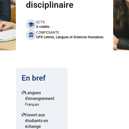
disciplinaire
benefits
ECTS
6 crédits
COMPOSANTE
UFR Lettres, Langues et Sciences Humaines
En bref
Langues
d'enseignement
Français
Ouvert aux
étudiants en
échange