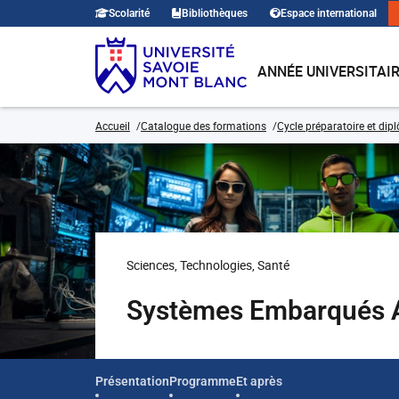
Scolarité
Bibliothèques
Espace international
ANNÉE UNIVERSITAI
Accueil
Catalogue des formations
Cycle préparatoire et dip
Sciences, Technologies, Santé
Systèmes Embarqués A
Présentation
Programme
Et après