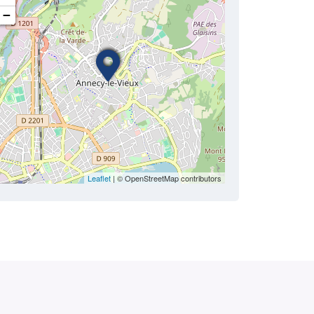
−
Leaflet
| © OpenStreetMap contributors