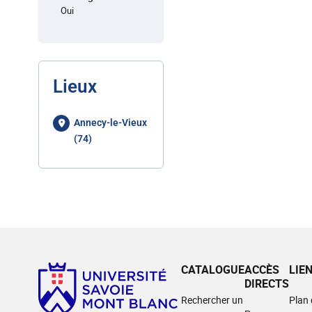
Oui
Lieux
Annecy-le-Vieux
(74)
CATALOGUE
ACCÈS
LIE
DIRECTS
Rechercher un
Plan