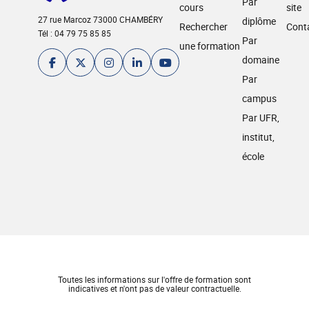
Par
cours
site
27 rue Marcoz 73000 CHAMBÉRY
diplôme
Rechercher
Cont
Tél : 04 79 75 85 85
Par
une formation
domaine
Par
campus
Par UFR,
institut,
école
Toutes les informations sur l'offre de formation sont
indicatives et n'ont pas de valeur contractuelle.