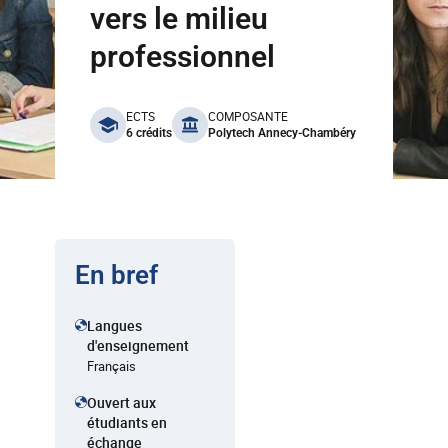
vers le milieu
professionnel
benefits
ECTS
COMPOSANTE
6 crédits
Polytech Annecy-Chambéry
En bref
Langues
d'enseignement
Français
Ouvert aux
étudiants en
échange